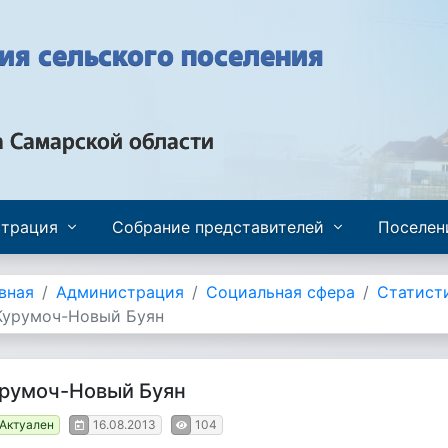
я сельского поселения
а Самарской области
трация
Собрание представителей
Поселен
вная
Администрация
Социальная сфера
Статист
Курумоч-Новый Буян
румоч-Новый Буян
Актуален
16.08.2013
104