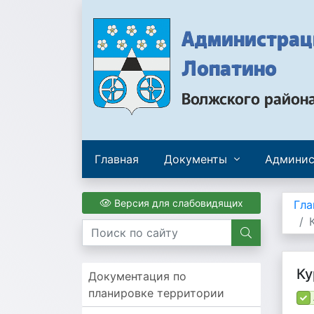
Администраци
Лопатино
Волжского район
Главная
Документы
Админис
Версия для слабовидящих
Гла
Ку
Документация по
планировке территории