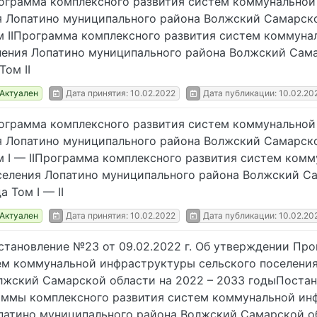
­грам­ма ком­плекс­но­го раз­ви­тия си­стем ком­му­наль­ной 
 Ло­па­ти­но му­ни­ци­паль­но­го рай­о­на Волж­ский Са­мар­с
 IIПро­грам­ма ком­плекс­но­го раз­ви­тия си­стем ком­му­нал
ле­ния Ло­па­ти­но му­ни­ци­паль­но­го рай­о­на Волж­ский Са­
Том II
Актуален
Дата принятия: 10.02.2022
Дата публикации: 10.02.20
­грам­ма ком­плекс­но­го раз­ви­тия си­стем ком­му­наль­ной 
 Ло­па­ти­но му­ни­ци­паль­но­го рай­о­на Волж­ский Са­мар­с
 I — IIПро­грам­ма ком­плекс­но­го раз­ви­тия си­стем ком­му
се­ле­ния Ло­па­ти­но му­ни­ци­паль­но­го рай­о­на Волж­ский 
да Том I — II
Актуален
Дата принятия: 10.02.2022
Дата публикации: 10.02.20
ста­нов­ле­ние №23 от 09.02.2022 г. Об утвер­жде­нии Про­г
м ком­му­наль­ной ин­фра­струк­ту­ры сель­ско­го по­се­ле­ния 
ж­ский Са­мар­ской об­ла­сти на 2022 – 2033 го­дыПо­ста­
м­мы ком­плекс­но­го раз­ви­тия си­стем ком­му­наль­ной ин­ф
па­ти­но му­ни­ци­паль­но­го рай­о­на Волж­ский Са­мар­ской 