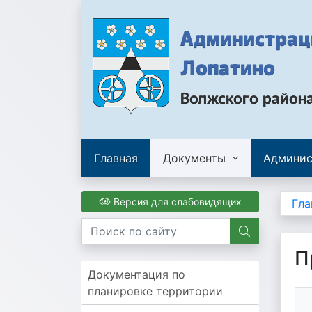
Администраци
Лопатино
Волжского район
Главная
Документы
Админис
Версия для слабовидящих
Гла
П
Документация по
планировке территории