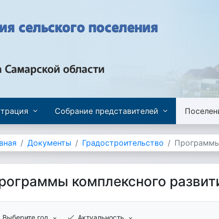
я сельского поселения
а Самарской области
трация
Собрание представителей
Поселен
вная
Документы
Градостроительство
Программы
рограммы комплексного развит
Выберите год
Актуальность