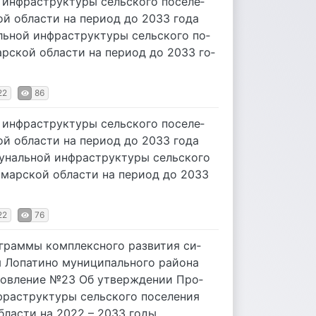
ин­фра­струк­ту­ры сель­ско­го по­се­ле­
кой об­ла­сти на пе­ри­од до 2033 го­да
ь­ной ин­фра­струк­ту­ры сель­ско­го по­
мар­ской об­ла­сти на пе­ри­од до 2033 го­
22
86
ин­фра­струк­ту­ры сель­ско­го по­се­ле­
кой об­ла­сти на пе­ри­од до 2033 го­да
­наль­ной ин­фра­струк­ту­ры сель­ско­го
Са­мар­ской об­ла­сти на пе­ри­од до 2033
22
76
рам­мы ком­плекс­но­го раз­ви­тия си­
Ло­па­ти­но му­ни­ци­паль­но­го рай­о­на
нов­ле­ние №23 Об утвер­жде­нии Про­
ра­струк­ту­ры сель­ско­го по­се­ле­ния
об­ла­сти на 2022 – 2033 го­ды