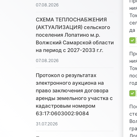
Про
07.08.2026
ния
Том
СХЕМА ТЕПЛОСНАБЖЕНИЯ
се­
(АКТУАЛИЗАЦИЯ) сельского
да 
поселения Лопатино м.р.
Волжский Самарской области
на период с 2027-2033 г.г.
Про
ния
07.08.2026
Том
Протокол о результатах
по­
го­
электронного аукциона на
право заключения договора
аренды земельного участка с
кадастровым номером
По­
63:17:0603002:9084
сте
Вол
31.07.2026
гра
Ло­