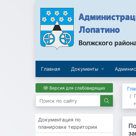
Администраци
Лопатино
Волжского район
Главная
Документы
Админис
Версия для слабовидящих
Гла
Документация по
По
планировке территории
за