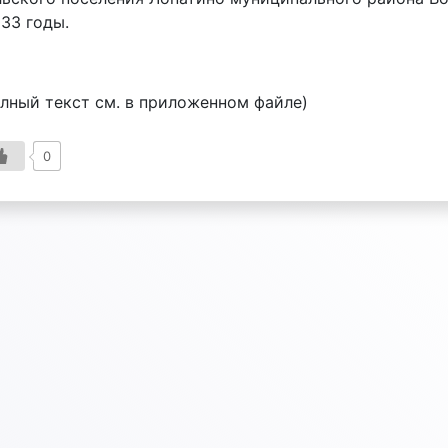
033 годы.
олный текст см. в приложенном файле)
0