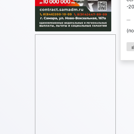
-2
…
(п