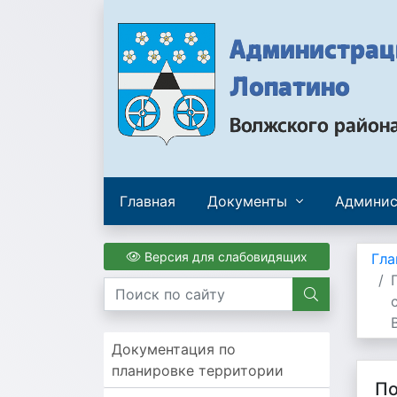
Администраци
Лопатино
Волжского район
Главная
Документы
Админис
Версия для слабовидящих
Гла
Документация по
планировке территории
По