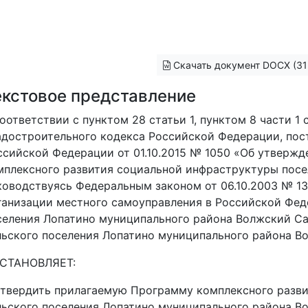
Скачать документ DOCX (31
екстовое представление
соответствии с пунктом 28 статьи 1, пунктом 8 части 1 
адостроительного кодекса Российской Федерации, пос
ссийской Федерации от 01.10.2015 № 1050 «Об утверж
мплексного развития социальной инфраструктуры посел
ководствуясь Федеральным законом от 06.10.2003 № 1
ганизации местного самоуправления в Российской Фед
селения Лопатино муниципального района Волжский С
льского поселения Лопатино муниципального района В
СТАНОВЛЯЕТ:
 Утвердить прилагаемую Программу комплексного разв
льского поселения Лопатино муниципального района В