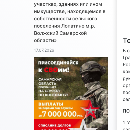
участках, зданиях или ином
имкуществе, находящемся в
собственности сельского
поселения Лопатино м.р.
Волжский Самарской
Т
области»
В 
17.07.2026
Гр
Ро
ко
ру
ор
по
се
ПО
1.
се