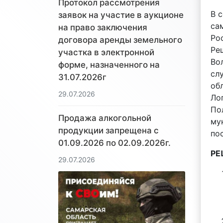
Протокол рассмотрения
В 
заявок на участие в аукционе
са
на право заключения
Ро
договора аренды земельного
Ре
участка в электронной
Во
форме, назначенного на
сл
31.07.2026г
об
29.07.2026
Ло
По
Продажа алкогольной
му
продукции запрещена с
по
01.09.2026 по 02.09.2026г.
РЕ
29.07.2026