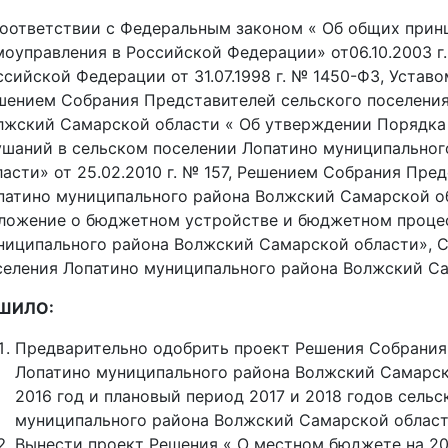
соответствии с Федеральным законом « Об общих прин
моуправления в Российской Федерации» от06.10.2003 
ссийской Федерации от 31.07.1998 г. № 1450-ФЗ, Устав
шением Собрания Представителей сельского поселени
лжский Самарской области « Об утверждении Порядка 
ушаний в сельском поселении Лопатино муниципально
ласти» от 25.02.2010 г. № 157, Решением Собрания Пре
патино муниципального района Волжский Самарской обла
ложение о бюджетном устройстве и бюджетном процес
ниципального района Волжский Самарской области», С
селения Лопатино муниципального района Волжский С
ШИЛО:
Предварительно одобрить проект Решения Собрания
Лопатино муниципального района Волжский Самарск
2016 год и плановый период 2017 и 2018 годов сель
муниципального района Волжский Самарской област
Вынести проект Решения « О местном бюджете на 201