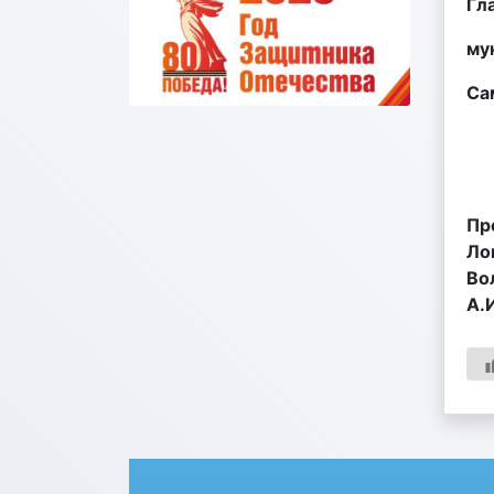
Гл
му
С
П
Л
А.