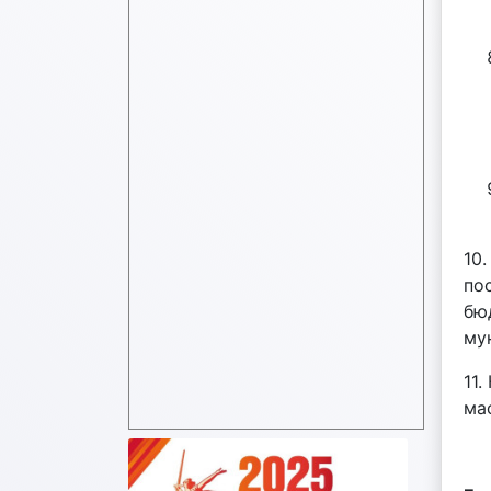
10
по
бю
му
11
ма