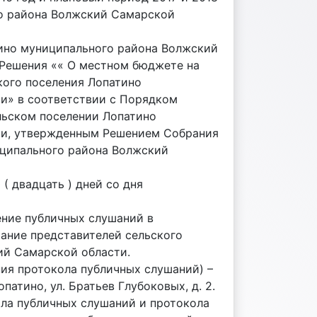
го района Волжский Самарской
тино муниципального района Волжский
 Решения «« О местном бюджете на
ского поселения Лопатино
и» в соответствии с Порядком
льском поселении Лопатино
ти, утвержденным Решением Собрания
иципального района Волжский
( двадцать ) дней со дня
ение публичных слушаний в
ание представителей сельского
ий Самарской области.
ия протокола публичных слушаний) –
атино, ул. Братьев Глубоковых, д. 2.
ола публичных слушаний и протокола