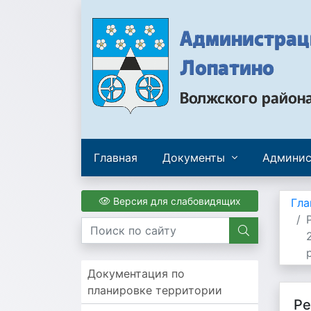
Администраци
Лопатино
Волжского район
Главная
Документы
Админис
Версия для слабовидящих
Гла
Документация по
планировке территории
Ре