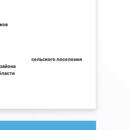
ов
й сельского поселения
йона
кой области