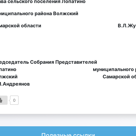
ава сельского поселения Лопатино
ниципального района Волжский
амарской области В.Л.Жук
редседатель Собрания Представителе
опатино муниципального ра
Волжский Самарс
И.Андреянов
0
Полезные ссылки