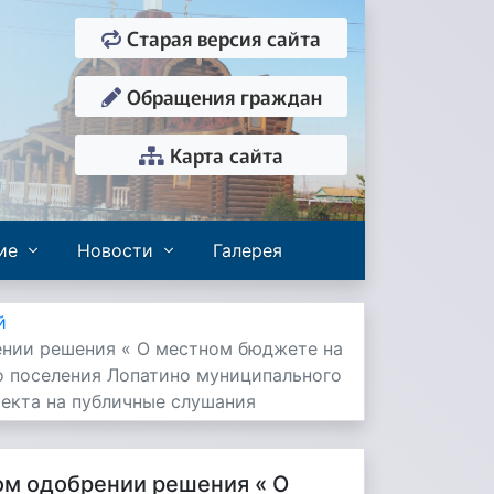
Старая версия сайта
Обращения граждан
Карта сайта
ие
Новости
Галерея
й
рении решения « О местном бюджете на
го поселения Лопатино муниципального
екта на публичные слушания
ном одобрении решения « О