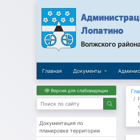
Администраци
Лопатино
Волжского район
Главная
Документы
Админис
Версия для слабовидящих
Гла
Документация по
планировке территории