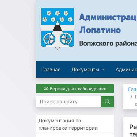
Администраци
Лопатино
Волжского район
Главная
Документы
Админис
Версия для слабовидящих
Гла
Документация по
Ре
планировке территории
те