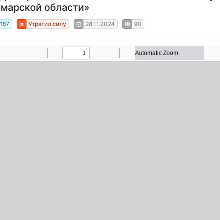
марской области»
187
Утратил силу
28.11.2024
90