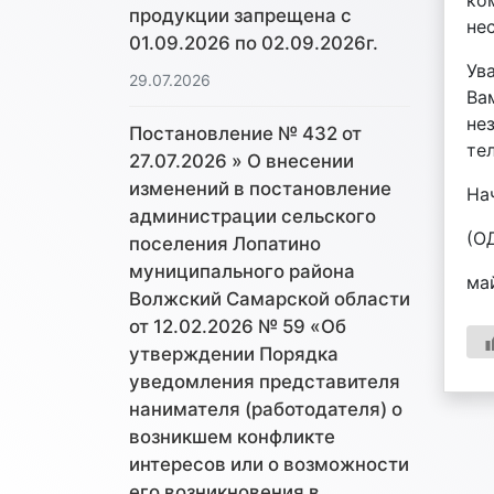
ко
продукции запрещена с
не
01.09.2026 по 02.09.2026г.
Ув
29.07.2026
Ва
не
Постановление № 432 от
те
27.07.2026 » О внесении
изменений в постановление
На
администрации сельского
(О
поселения Лопатино
муниципального района
ма
Волжский Самарской области
от 12.02.2026 № 59 «Об
утверждении Порядка
уведомления представителя
нанимателя (работодателя) о
возникшем конфликте
интересов или о возможности
его возникновения в