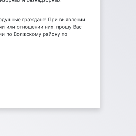
ризорных и безнадзорных
одушные граждане! При выявлении
и или отношении них, прошу Вас
ии по Волжскому району по