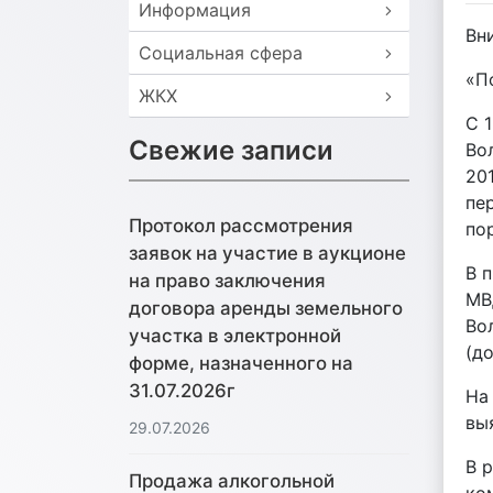
Информация
Вн
Социальная сфера
«П
ЖКХ
С 
Свежие записи
Во
20
пе
Протокол рассмотрения
по
заявок на участие в аукционе
В 
на право заключения
МВ
договора аренды земельного
Во
участка в электронной
(д
форме, назначенного на
31.07.2026г
На
вы
29.07.2026
В 
Продажа алкогольной