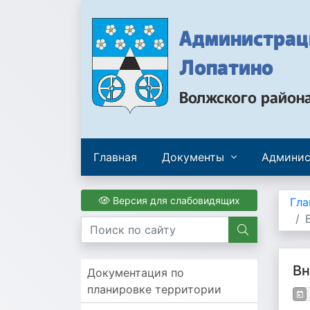
Администраци
Лопатино
Волжского район
Главная
Документы
Админис
Версия для слабовидящих
Гла
Вн
Документация по
планировке территории