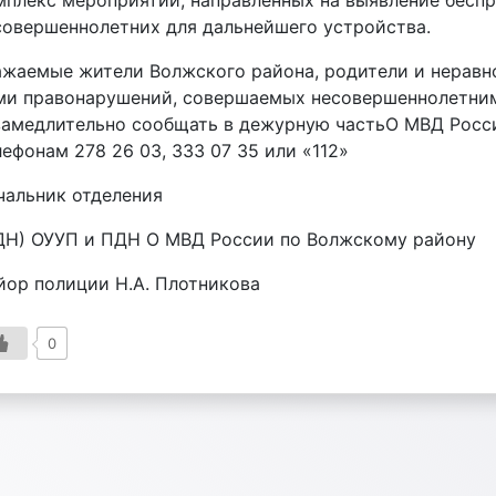
мплекс мероприятий, направленных на выявление бесп
совершеннолетних для дальнейшего устройства.
ажаемые жители Волжского района, родители и неравн
ми правонарушений, совершаемых несовершеннолетним
замедлительно сообщать в дежурную частьО МВД Росс
лефонам 278 26 03, 333 07 35 или «112»
чальник отделения
ДН) ОУУП и ПДН О МВД России по Волжскому району
йор полиции Н.А. Плотникова
0