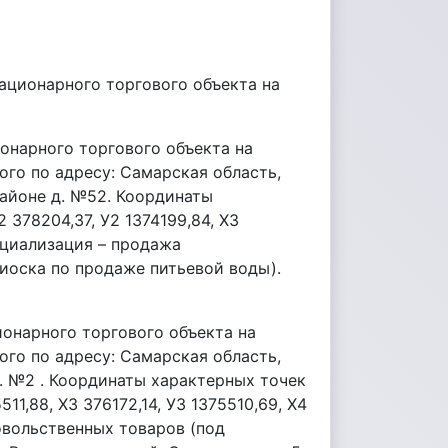
ационарного торгового объекта на
онарного торгового объекта на
ого по адресу: Самарская область,
районе д. №52. Координаты
2 378204,37, У2 1374199,84, Х3
пециализация – продажа
иоска по продаже питьевой воды).
ионарного торгового объекта на
ого по адресу: Самарская область,
д. №2 . Координаты характерных точек
511,88, Х3 376172,14, У3 1375510,69, Х4
овольственных товаров (под