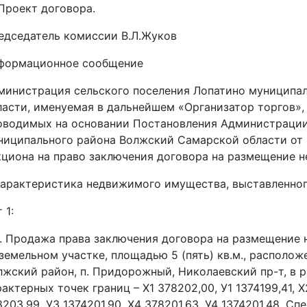
Проект договора.
едседатель комиссии В.Л.Жуков
формационное сообщение
министрация сельского поселения Лопатино муниципа
ласти, именуемая в дальнейшем «Организатор торгов»,
оводимых на основании Постановления Администрации
ниципального района Волжский Самарской области от 
кциона на право заключения договора на размещение н
 Характеристика недвижимого имущества, выставленног
 1:
1.1. Продажа права заключения договора на размещение
 земельном участке, площадью 5 (пять) кв.м., располож
лжский район, п. Придорожный, Николаевский пр-т, в 
актерных точек границ – Х1 378202,00, У1 1374199,41, Х
8203,99, У3 1374201,90, Х4 378201,63, У4 1374201,48. С