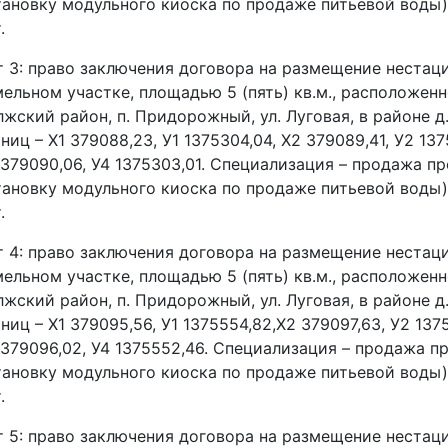
тановку модульного киоска по продаже питьевой воды)
.
т 3: право заключения договора на размещение нестац
мельном участке, площадью 5 (пять) кв.м., расположенн
лжский район, п. Придорожный, ул. Луговая, в районе 
ниц – Х1 379088,23, У1 1375304,04, Х2 379089,41, У2 137
 379090,06, У4 1375303,01. Специализация – продажа п
тановку модульного киоска по продаже питьевой воды)
.
т 4: право заключения договора на размещение нестац
мельном участке, площадью 5 (пять) кв.м., расположенн
лжский район, п. Придорожный, ул. Луговая, в районе 
ниц – Х1 379095,56, У1 1375554,82,Х2 379097,63, У2 137
 379096,02, У4 1375552,46. Специализация – продажа п
тановку модульного киоска по продаже питьевой воды)
.
т 5: право заключения договора на размещение нестац