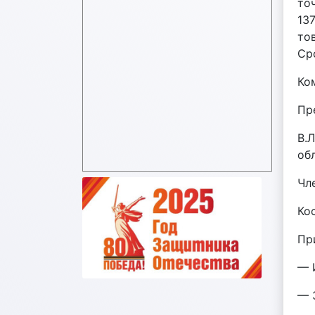
точ
13
то
Ср
Ко
Пр
В.
об
Чл
Ко
Пр
— 
— 