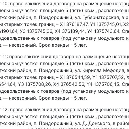
т 10: право заключения договора на размещение неста
мельном участке, площадью 5 (пять) кв.м., расположен
лжский район, п. Придорожный, ул. Губернаторская, в р
актерных точек границ – Х1 376187,47, У1 1375745,01, Х2
61901,64, У3 1375745,36, Х4 376189,44, У4 1375743,64. 
одовольственных товаров (под установку модульного к
д — несезонный. Срок аренды – 5 лет.
т 11: право заключения договора на размещение нестац
мельном участке, площадью 5 (пять) кв.м., расположенн
лжский район, п. Придорожный, ул. Кирилла Мефодия, в
актерных точек границ – X1 376544,59, Y1 1375707,52, 
6541,64, Y3 1375708,26, X4 376542,56, Y4 1375706,45. 
одовольственных товаров (под установку модульного к
д — несезонный. Срок аренды – 5 лет.
т 12: право заключения договора на размещение неста
мельном участке, площадью 5 (пять) кв.м., расположенн
лжский район, п. Придорожный, ул. Д. Донского, в рай