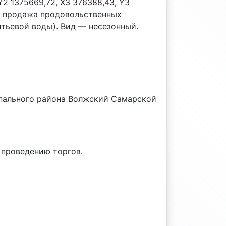
 Y2 1375669,72, X3 376388,43, Y3
 – продажа продовольственных
итьевой воды). Вид — несезонный.
ипального района Волжский Самарской
 проведению торгов.