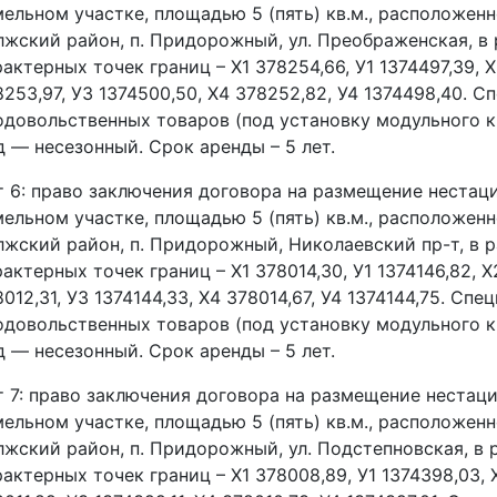
мельном участке, площадью 5 (пять) кв.м., расположенн
лжский район, п. Придорожный, ул. Преображенская, в 
актерных точек границ – Х1 378254,66, У1 1374497,39, Х
8253,97, У3 1374500,50, Х4 378252,82, У4 1374498,40. 
одовольственных товаров (под установку модульного к
д — несезонный. Срок аренды – 5 лет.
т 6: право заключения договора на размещение нестац
мельном участке, площадью 5 (пять) кв.м., расположенн
лжский район, п. Придорожный, Николаевский пр-т, в 
актерных точек границ – Х1 378014,30, У1 1374146,82, Х2
012,31, У3 1374144,33, Х4 378014,67, У4 1374144,75. Сп
одовольственных товаров (под установку модульного к
д — несезонный. Срок аренды – 5 лет.
т 7: право заключения договора на размещение нестаци
мельном участке, площадью 5 (пять) кв.м., расположенн
лжский район, п. Придорожный, ул. Подстепновская, в 
актерных точек границ – Х1 378008,89, У1 1374398,03, Х