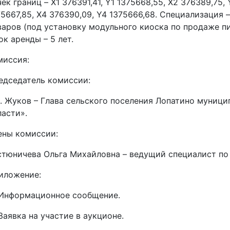
ек границ – X1 376391,41, Y1 1375668,55, X2 376389,75,
75667,85, X4 376390,09, Y4 1375666,68. Специализация
варов (под установку модульного киоска по продаже п
ок аренды – 5 лет.
миссия:
едседатель комиссии:
Л. Жуков – Глава сельского поселения Лопатино муниц
ласти».
ены комиссии:
стюничева Ольга Михайловна – ведущий специалист по
иложение:
Информационное сообщение.
Заявка на участие в аукционе.