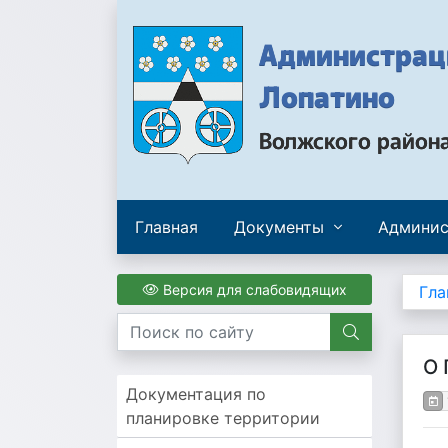
Администраци
Лопатино
Волжского район
Главная
Документы
Админис
Версия для слабовидящих
Гла
О
Документация по
планировке территории