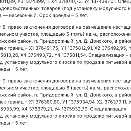
011,89, У3 1374399,11, Х4 378010,73, У4 1374397,01. Сп
одовольственных товаров (под установку модульного к
д — несезонный. Срок аренды – 5 лет.
т 8: право заключения договора на размещение нестац
мельном участке, площадью 5 (пять) кв.м., расположенн
лжский район, п. Придорожный, ул. Д. Донского, в рай
ек границ – X1 376491,75, Y1 1375812,91, X2 376492,95, 
75813,26, X4 376493,72, Y4 1375811,54. Специализация
од установку модульного киоска по продаже питьевой 
нды – 5 лет.
т 9: право заключения договора на размещение нестац
мельном участке, площадью 6 (шесть) кв.м., расположе
лжский район, п. Придорожный, ул. Д. Донского, в рай
ек границ – Х1 376380,80, У1 1375934,94, Х2 376379,11, 
75933,99, Х4 376379,21, У4 1375932,79. Специализация
од установку модульного киоска по продаже питьевой 
нды – 5 лет.