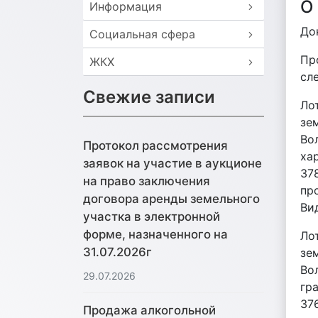
О
Информация
До
Социальная сфера
Пр
ЖКХ
сл
Свежие записи
Ло
зе
Во
Протокол рассмотрения
хар
заявок на участие в аукционе
37
на право заключения
пр
договора аренды земельного
Ви
участка в электронной
форме, назначенного на
Ло
31.07.2026г
зе
Во
29.07.2026
гра
37
Продажа алкогольной