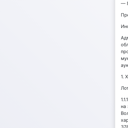
— 
Пр
Ин
Ад
об
пр
му
ау
1.
Лот
1.
на
Во
хар
37