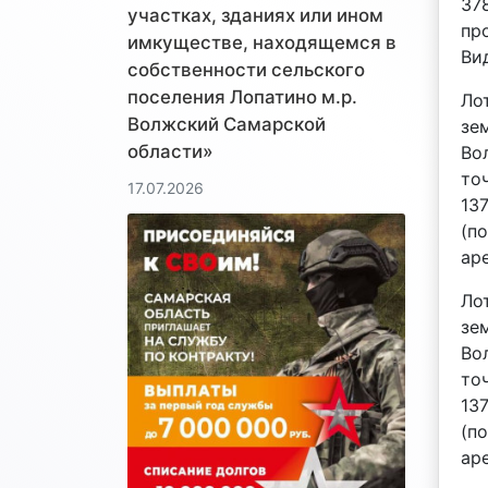
378
участках, зданиях или ином
пр
имкуществе, находящемся в
Ви
собственности сельского
поселения Лопатино м.р.
Ло
Волжский Самарской
зе
области»
Во
точ
17.07.2026
13
(п
аре
Ло
зе
Во
точ
13
(п
аре