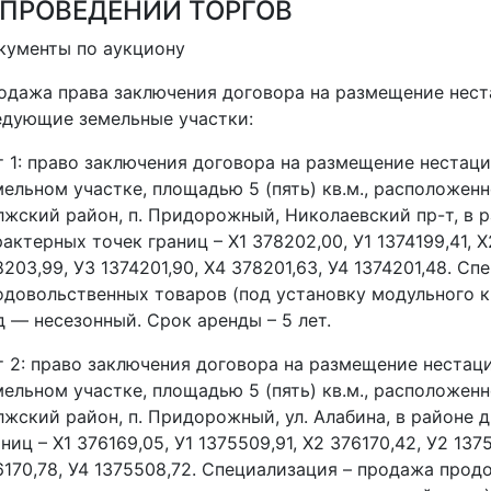
 ПРОВЕДЕНИИ ТОРГОВ
кументы по аукциону
одажа права заключения договора на размещение нест
едующие земельные участки:
т 1: право заключения договора на размещение нестаци
мельном участке, площадью 5 (пять) кв.м., расположенн
лжский район, п. Придорожный, Николаевский пр-т, в 
актерных точек границ – Х1 378202,00, У1 1374199,41, Х
8203,99, У3 1374201,90, Х4 378201,63, У4 1374201,48. С
одовольственных товаров (под установку модульного к
д — несезонный. Срок аренды – 5 лет.
т 2: право заключения договора на размещение нестац
мельном участке, площадью 5 (пять) кв.м., расположенн
лжский район, п. Придорожный, ул. Алабина, в районе 
ниц – Х1 376169,05, У1 1375509,91, Х2 376170,42, У2 1375
6170,78, У4 1375508,72. Специализация – продажа прод