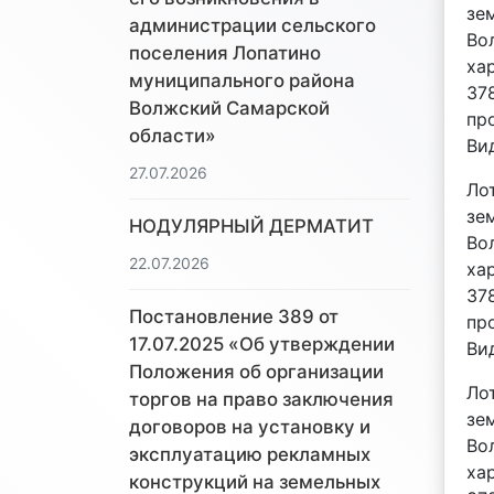
зе
администрации сельского
Во
поселения Лопатино
хар
муниципального района
37
Волжский Самарской
пр
области»
Ви
27.07.2026
Ло
зе
НОДУЛЯРНЫЙ ДЕРМАТИТ
Во
22.07.2026
хар
378
Постановление 389 от
пр
17.07.2025 «Об утверждении
Ви
Положения об организации
Ло
торгов на право заключения
зе
договоров на установку и
Во
эксплуатацию рекламных
хар
конструкций на земельных