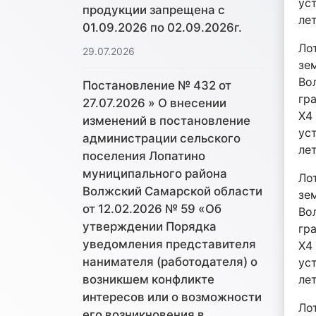
ус
продукции запрещена с
лет
01.09.2026 по 02.09.2026г.
Ло
29.07.2026
зе
Во
Постановление № 432 от
гра
27.07.2026 » О внесении
Х4
изменений в постановление
ус
администрации сельского
лет
поселения Лопатино
муниципального района
Ло
Волжский Самарской области
зе
от 12.02.2026 № 59 «Об
Во
утверждении Порядка
гра
уведомления представителя
Х4
нанимателя (работодателя) о
ус
лет
возникшем конфликте
интересов или о возможности
Ло
его возникновения в