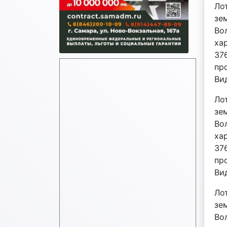
Ло
зе
Во
хар
37
пр
Ви
Ло
зе
Во
хар
37
пр
Ви
Ло
зе
Во