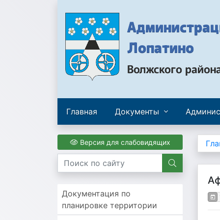
Администраци
Лопатино
Волжского район
Главная
Документы
Админис
Версия для слабовидящих
Гла
Аф
Документация по
планировке территории