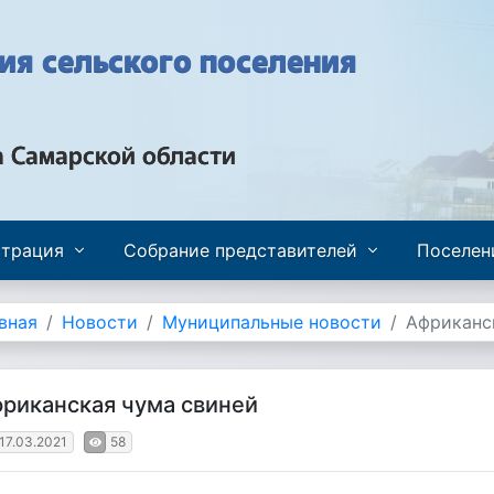
я сельского поселения
а Самарской области
трация
Собрание представителей
Поселен
вная
Новости
Муниципальные новости
Африканс
риканская чума свиней
17.03.2021
58