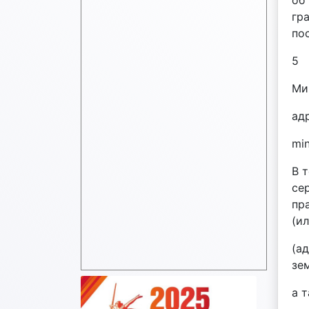
об
гр
по
5
Ми
адр
mi
В 
се
пр
(и
(а
зе
а 