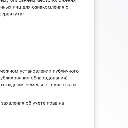
 нему описанием местоположения
анных лиц для ознакомления с
сервитута)
зможном установлении публичного
публикования обнародования)
нахождения земельного участка и
 заявления об учете прав на