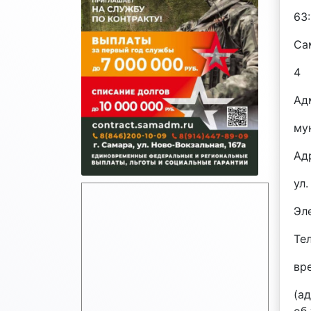
63
Са
4
Ад
му
Ад
ул
Эле
Те
вр
(а