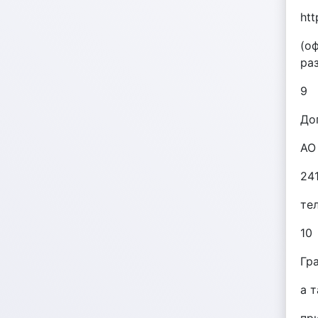
htt
(о
ра
9
До
АО
241
тел
10
Гр
а 