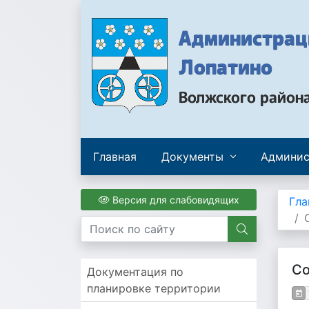
Администраци
Лопатино
Волжского район
Главная
Документы
Админис
Версия для слабовидящих
Гла
Со
Документация по
планировке территории