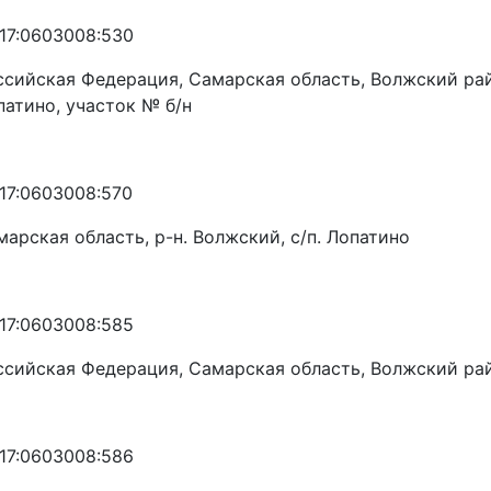
:17:0603008:530
ссийская Федерация, Самарская область, Волжский район
патино, участок № б/н
:17:0603008:570
марская область, р-н. Волжский, с/п. Лопатино
:17:0603008:585
ссийская Федерация, Самарская область, Волжский рай
:17:0603008:586