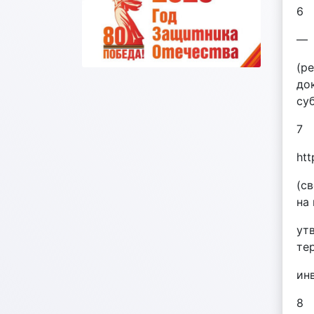
6
—
(р
до
су
7
htt
(с
на
ут
те
ин
8