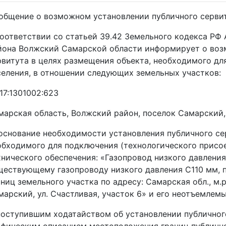
общение о возможном установлении публичного серви
соответствии со статьей 39.42 Земельного кодекса Р
йона Волжский Самарской области информирует о воз
рвитута в целях размещения объекта, необходимого дл
селения, в отношении следующих земельных участков:
17:1301002:623
марская область, Волжский район, поселок Самарский
основание необходимости установления публичного се
обходимого для подключения (технологического присо
хнического обеспечения: «Газопровод низкого давления
ществующему газопроводу низкого давления С110 мм, п
ниц земельного участка по адресу: Самарская обл., м.р.
марский, ул. Счастливая, участок 6» и его неотъемлем
поступившим ходатайством об установлении публичног