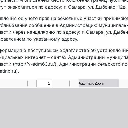
афическим описанием местоположения границ публично
ут знакомиться по адресу: г. Самара, ул. Дыбенко, 12в, 
явления об учете прав на земельные участки принимают
убликования сообщения в Администрацию муниципаль
ласти через канцелярию по адресу: г. Самара, ул. Дыбен
правлением по указанному адресу.
формация о поступившем ходатайстве об установлении
ициальных интернет – сайтах Администрации муницип
ласти (http://v-adm63.ru/), Администрации сельского по
atino.ru).