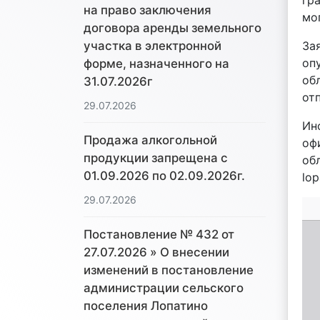
гр
на право заключения
мог
договора аренды земельного
За
участка в электронной
оп
форме, назначенного на
об
31.07.2026г
от
29.07.2026
Ин
Продажа алкогольной
оф
продукции запрещена с
об
01.09.2026 по 02.09.2026г.
lop
29.07.2026
Постановление № 432 от
27.07.2026 » О внесении
изменений в постановление
администрации сельского
поселения Лопатино