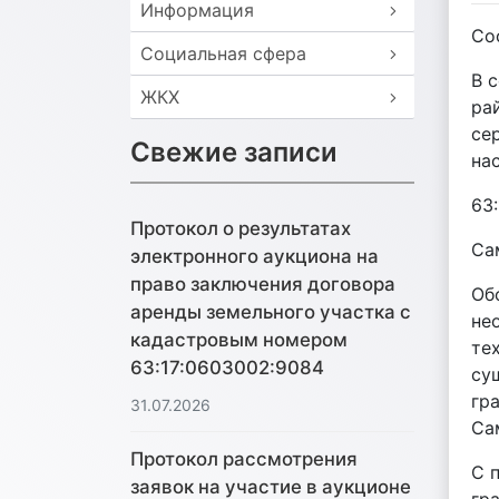
Информация
Со
Социальная сфера
В 
ЖКХ
ра
се
Свежие записи
на
63:
Протокол о результатах
Са
электронного аукциона на
право заключения договора
Об
аренды земельного участка с
не
кадастровым номером
те
63:17:0603002:9084
су
гра
31.07.2026
Са
Протокол рассмотрения
С 
заявок на участие в аукционе