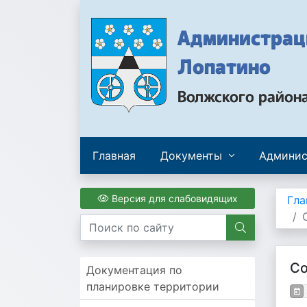
Администраци
Лопатино
Волжского район
Главная
Документы
Админис
Версия для слабовидящих
Гла
Со
Документация по
планировке территории