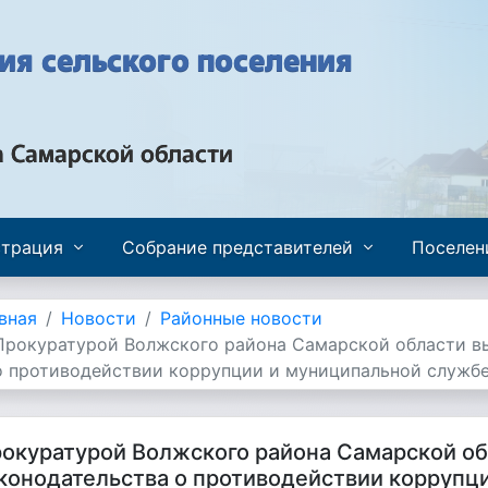
я сельского поселения
а Самарской области
трация
Собрание представителей
Поселен
вная
Новости
Районные новости
Прокуратурой Волжского района Самарской области в
о противодействии коррупции и муниципальной служб
окуратурой Волжского района Самарской о
конодательства о противодействии коррупц