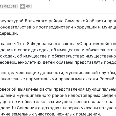
13.08.2018
60
окуратурой Волжского района Самарской области про
конодательства о противодействии коррупции и муниц
дерации.
гласно ч.1 ст. 8 Федерального закона «О противодейст
едения о своих доходах, об имуществе и обязательств
доходах, об имуществе и обязательствах имущественног
несовершеннолетних детей обязаны представлять предс
лица, замещающие должности, муниципальной службы, 
тановленные нормативными правовыми актами Россий
оверкой выявлены факты представления муниципальны
селений муниципального района недостоверных сведени
уществе и обязательствах имущественного характера, а
зделе 1 «Сведения о доходах» неверно указаны получен
личие земельных участков, нежилых помещений.