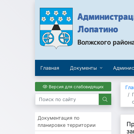
Администраци
Лопатино
Волжского район
Главная
Документы
Админис
Версия для слабовидящих
Гла
Документация по
Пр
планировке территории
за