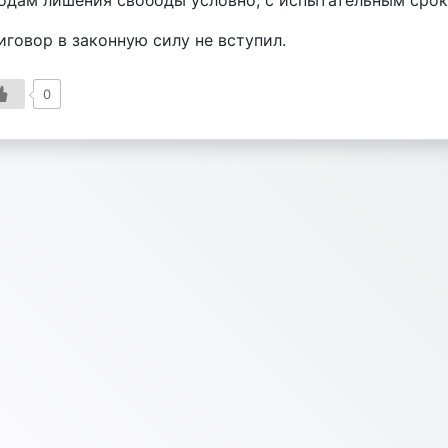
годам лишения свободы условно, с испытательным сроко
иговор в законную силу не вступил.
0