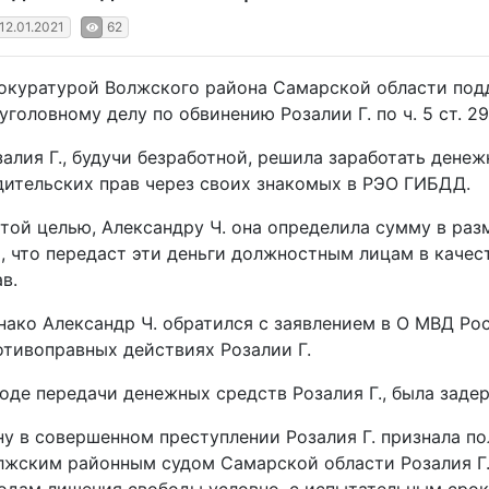
12.01.2021
62
окуратурой Волжского района Самарской области под
уголовному делу по обвинению Розалии Г. по ч. 5 ст. 291
залия Г., будучи безработной, решила заработать ден
дительских прав через своих знакомых в РЭО ГИБДД.
этой целью, Александру Ч. она определила сумму в раз
о, что передаст эти деньги должностным лицам в качес
в.
нако Александр Ч. обратился с заявлением в О МВД Ро
отивоправных действиях Розалии Г.
ходе передачи денежных средств Розалия Г., была зад
ну в совершенном преступлении Розалия Г. признала по
лжским районным судом Самарской области Розалия Г.