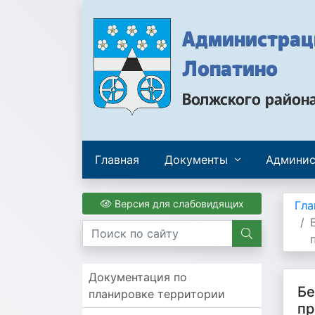
Администраци
Лопатино
Волжского район
Главная
Документы
Админис
Версия для слабовидящих
Гла
Документация по
Бе
планировке территории
пр