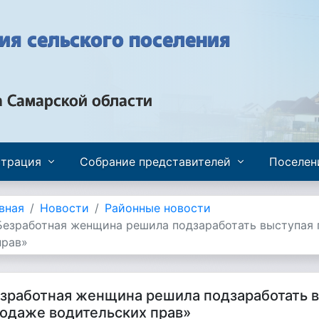
я сельского поселения
а Самарской области
трация
Собрание представителей
Поселен
вная
Новости
Районные новости
Безработная женщина решила подзаработать выступая 
прав»
зработная женщина решила подзаработать 
одаже водительских прав»