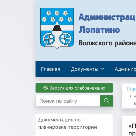
Администраци
Лопатино
Волжского район
Главная
Документы
Админис
Версия для слабовидящих
Гла
Документация по
«П
планировке территории
пр