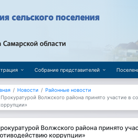
я сельского поселения
а Самарской области
трация
Собрание представителей
Поселен
вная
Новости
Районные новости
«Прокуратурой Волжского района принято участие в с
коррупции»
рокуратурой Волжского района принято учас
отиводействию коррупции»