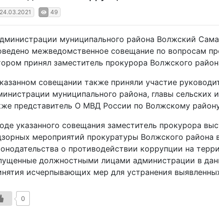
24.03.2021
49
администрации муниципального района Волжский Самар
оведено межведомственное совещание по вопросам про
тором принял заместитель прокурора Волжского района
указанном совещании также приняли участие руководи
министрации муниципального района, главы сельских и
кже представитель О МВД России по Волжскому району
ходе указанного совещания заместитель прокурора выс
дзорных мероприятий прокуратуры Волжского района в
конодательства о противодействии коррупции на терри
пущенные должностными лицами администрации в данн
инятия исчерпывающих мер для устранения выявленных
0