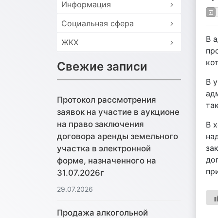
Информация
Социальная сфера
В 
ЖКХ
пр
ко
Свежие записи
В 
ад
Протокол рассмотрения
та
заявок на участие в аукционе
на право заключения
В 
на
договора аренды земельного
за
участка в электронной
до
форме, назначенного на
пр
31.07.2026г
29.07.2026
Продажа алкогольной