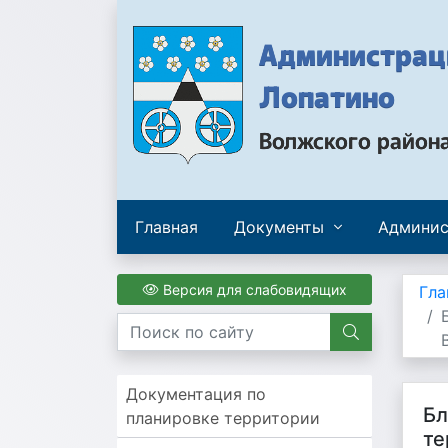
Администраци
Лопатино
Волжского район
Главная
Документы
Админис
Версия для слабовидящих
Гла
Документация по
Бл
планировке территории
те