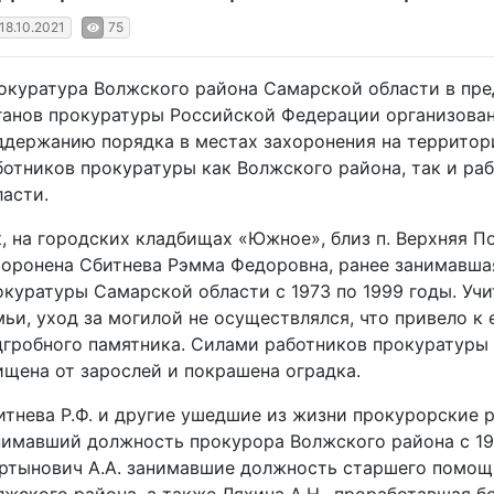
18.10.2021
75
окуратура Волжского района Самарской области в пре
ганов прокуратуры Российской Федерации организован
ддержанию порядка в местах захоронения на террито
ботников прокуратуры как Волжского района, так и р
ласти.
к, на городских кладбищах «Южное», близ п. Верхняя П
хоронена Сбитнева Рэмма Федоровна, ранее занимавша
окуратуры Самарской области с 1973 по 1999 годы. Уч
мьи, уход за могилой не осуществлялся, что привело к
дгробного памятника. Силами работников прокуратуры 
ищена от зарослей и покрашена оградка.
итнева Р.Ф. и другие ушедшие из жизни прокурорские р
нимавший должность прокурора Волжского района с 1971
ртынович А.А. занимавшие должность старшего помощ