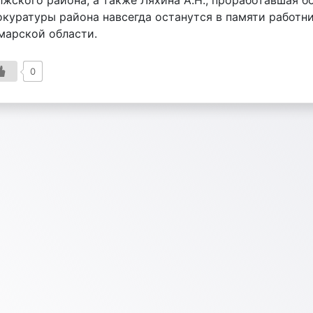
лжского района, а также Ляхина А.Н., проработавшая 
окуратуры района навсегда останутся в памяти работн
марской области.
0