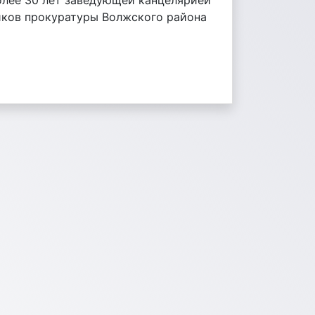
более 30 лет заведующей канцелярией
иков прокуратуры Волжского района