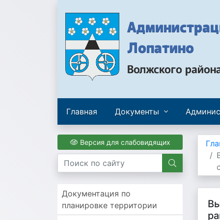
Администраци
Лопатино
Волжского район
Главная
Документы
Админис
Версия для слабовидящих
Гла
Документация по
Вы
планировке территории
ра