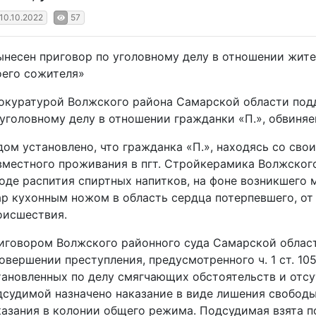
10.10.2022
57
ынесен приговор по уголовному делу в отношении жит
оего сожителя»
окуратурой Волжского района Самарской области под
 уголовному делу в отношении гражданки «П.», обвиняе
дом установлено, что гражданка «П.», находясь со сво
вместного проживания в пгт. Стройкерамика Волжского
ходе распития спиртных напитков, на фоне возникшего 
ар кухонным ножом в область сердца потерпевшего, от 
оисшествия.
иговором Волжского районного суда Самарской област
совершении преступления, предусмотренного ч. 1 ст. 105
тановленных по делу смягчающих обстоятельств и отсу
дсудимой назначено наказание в виде лишения свободы
казания в колонии общего режима. Подсудимая взята по