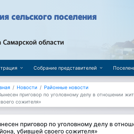
я сельского поселения
а Самарской области
трация
Собрание представителей
Поселен
вная
Новости
Районные новости
Вынесен приговор по уголовному делу в отношении жи
своего сожителя»
несен приговор по уголовному делу в отно
йона, убившей своего сожителя»