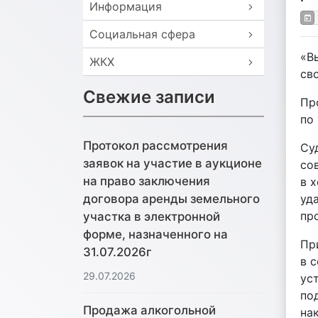
Информация
Социальная сфера
«В
ЖКХ
св
Свежие записи
Пр
по
Протокол рассмотрения
Су
заявок на участие в аукционе
со
на право заключения
в 
уд
договора аренды земельного
пр
участка в электронной
форме, назначенного на
Пр
31.07.2026г
в 
29.07.2026
ус
по
Продажа алкогольной
на