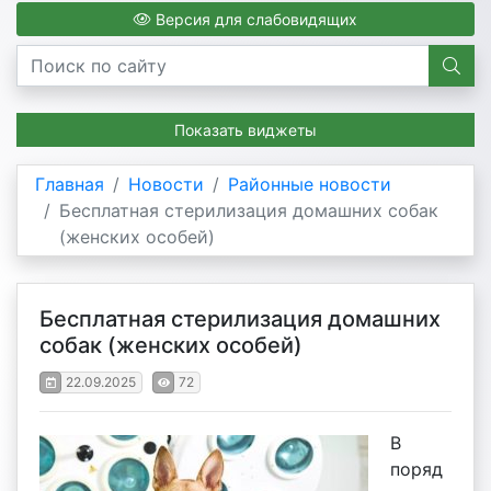
Версия для слабовидящих
Показать виджеты
Главная
Новости
Районные новости
Бесплатная стерилизация домашних собак
(женских особей)
Бесплатная стерилизация домашних
собак (женских особей)
22.09.2025
72
В
поряд